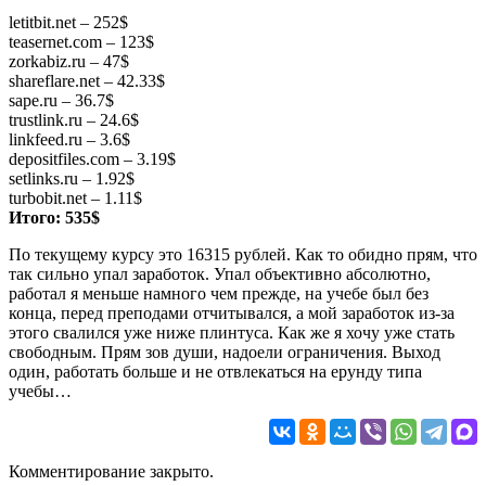
letitbit.net – 252$
teasernet.com – 123$
zorkabiz.ru – 47$
shareflare.net – 42.33$
sape.ru – 36.7$
trustlink.ru – 24.6$
linkfeed.ru – 3.6$
depositfiles.com – 3.19$
setlinks.ru – 1.92$
turbobit.net – 1.11$
Итого: 535$
По текущему курсу это 16315 рублей. Как то обидно прям, что
так сильно упал заработок. Упал объективно абсолютно,
работал я меньше намного чем прежде, на учебе был без
конца, перед преподами отчитывался, а мой заработок из-за
этого свалился уже ниже плинтуса. Как же я хочу уже стать
свободным. Прям зов души, надоели ограничения. Выход
один, работать больше и не отвлекаться на ерунду типа
учебы…
Комментирование закрыто.