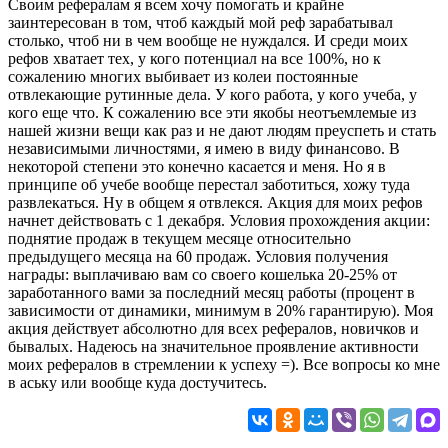
Своим рефералам я всем хочу помогать и крайне
заинтересован в том, чтоб каждый мой реф зарабатывал
столько, чтоб ни в чем вообще не нуждался. И среди моих
рефов хватает тех, у кого потенциал на все 100%, но к
сожалению многих выбивает из колеи постоянные
отвлекающие рутинные дела. У кого работа, у кого учеба, у
кого еще что. К сожалению все эти якобы неотъемлемые из
нашей жизни вещи как раз и не дают людям преуспеть и стать
независимыми личностями, я имею в виду финансово. В
некоторой степени это конечно касается и меня. Но я в
принципе об учебе вообще перестал заботиться, хожу туда
развлекаться. Ну в общем я отвлекся. Акция для моих рефов
начнет действовать с 1 декабря. Условия прохождения акции:
поднятие продаж в текущем месяце относительно
предыдущего месяца на 60 продаж. Условия получения
награды: выплачиваю вам со своего кошелька 20-25% от
заработанного вами за последний месяц работы (процент в
зависимости от динамики, минимум в 20% гарантирую). Моя
акция действует абсолютно для всех рефералов, новичков и
бывалых. Надеюсь на значительное проявление активности
моих рефералов в стремлении к успеху =). Все вопросы ко мне
в аську или вообще куда достучитесь.